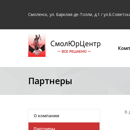
Смоленск, ул
. Барклая-де-Толли, д.1 /
ул.
Б.Советска
Комп
Партнеры
В 
О компании
Партнеры