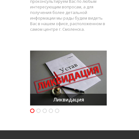
проконсультируем Вас по любым
интересующим вопросам, а для
получения более детальной
информации мы рады будем видеть
Вас в нашем офисе, расположенном в
самом центре г. Смоленска.
Бухгалтерское
Оптимизация структуры
сопровождение
Арбитражный суд
Банкротство
бизнеса
Ликвидация