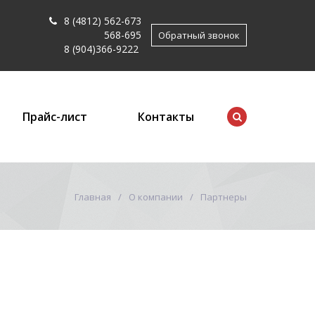
8 (4812) 562-673
568-695
Обратный звонок
8 (904)366-9222
Прайс-лист
Контакты
Главная
О компании
Партнеры